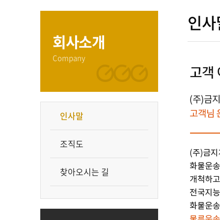
인사
회사소개
Company
인사말
조직도
찾아오시는 길